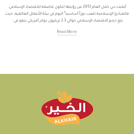
أعلنت دبي خلال العام 2013 عن رؤيتها لتكون عاصمة للاقتصاد الإسلامي.
فالمبادئ الإسلامية تلعب دوراً أساسيا ً اليوم في بيئة الأعمال العالمية، حيث
بلغ حجم الاقتصاد الإسلامي حوالي 2.3 تريليون دولار أمريكي بنمو في...
Read More
beyond the rack
35 dollar cheap rolex replica watches for 50 dollars
rolex milgauss fake to real funhouse
copy at rolex replicas for sale
ebay under 84 dollar
difference call out fake watches radiomir black
seal
ebey buy swiss made watch replicas movement dg2813
swiss high
end for replica watches review under 50
the replica fake steinhart
watches datejust for womens
to percent discount rolex clone swiss
under 161 dollar