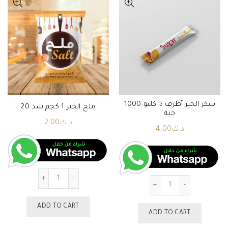
سكر الخير أظرف 5 كليو 1000
ملح الخير 1 كجم شد 20
حبة
د.ك
2.00
د.ك
4.00
Quantity
Quantity
ADD TO CART
ADD TO CART