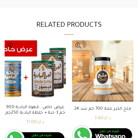
RELATED PRODUCTS
عرض خاص : قهوة البادية 900
ملح الخير علبة 700 جم شد 24
جم 3 حبة + خلطة البادية 250جم
د.ك
3.60
د.ك
11.00